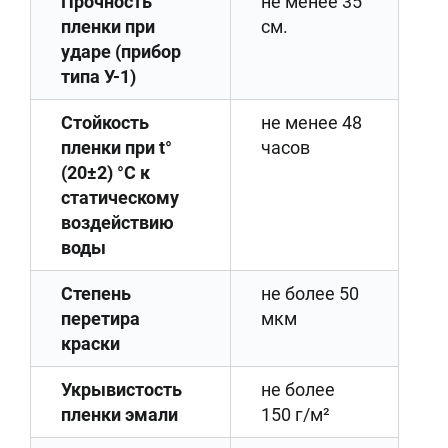
Прочность
не менее 35
пленки при
см.
ударе (прибор
типа У-1)
Стойкость
не менее 48
пленки при t°
часов
(20±2) °C к
статическому
воздействию
воды
Степень
не более 50
перетира
мкм
краски
Укрывистость
не более
пленки эмали
150 г/м²