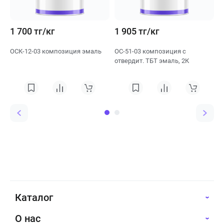
1 700 тг/кг
1 905 тг/кг
1
ОСК-12-03 композиция эмаль
ОС-51-03 композиция с
О
отвердит. ТБТ эмаль, 2К
Каталог
О нас