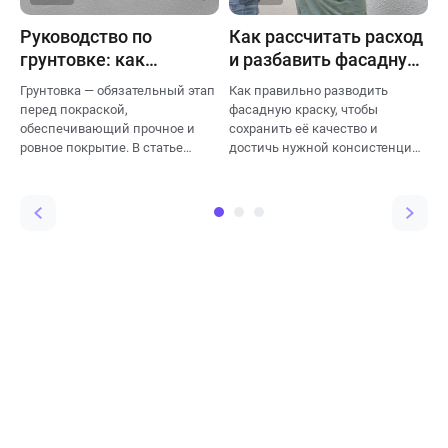
Руководство по
Как рассчитать расход
К
грунтовке: как
и разбавить фасадную
д
разбавлять, наносить,
краску
в
Грунтовка — обязательный этап
Как правильно разводить
К
рассчитывать расход и
в
перед покраской,
фасадную краску, чтобы
н
время высыхания
обеспечивающий прочное и
сохранить её качество и
п
ровное покрытие. В статье
достичь нужной консистенции.
о
рассмотрены виды грунтовок,
Факторы, влияющие на расход
л
особенности их применения,
краски — тип основания,
н
способы разбавления и нормы
количество слоёв, способ
с
расхода.
нанесения и укрывистость.
з
с
п
н
в
о