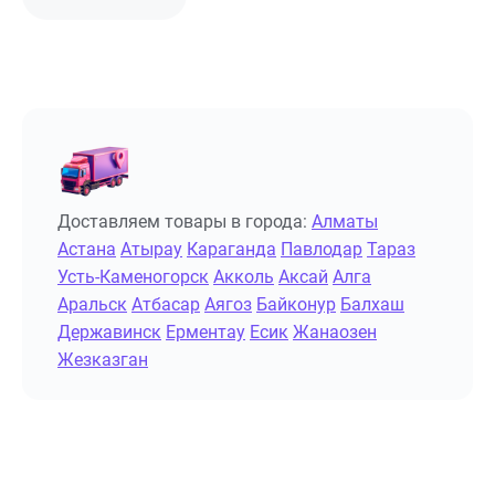
Доставляем товары в города:
Алматы
Астана
Атырау
Караганда
Павлодар
Тараз
Усть-Каменогорск
Акколь
Аксай
Алга
Аральск
Атбасар
Аягоз
Байконур
Балхаш
Державинск
Ерментау
Есик
Жанаозен
Жезказган