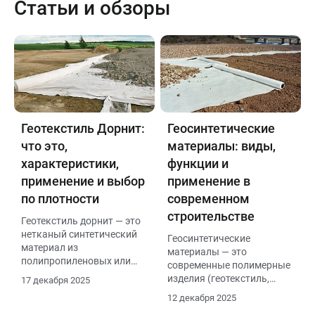
Статьи и обзоры
Геотекстиль Дорнит:
Геосинтетические
что это,
материалы: виды,
характеристики,
функции и
применение и выбор
применение в
по плотности
современном
строительстве
Геотекстиль дорнит — это
нетканый синтетический
Геосинтетические
материал из
материалы — это
полипропиленовых или
современные полимерные
полиэфирных мононитей,
изделия (геотекстиль,
17 декабря 2025
отличающийся высокой
георешетка, геомембрана
12 декабря 2025
прочностью,
и др.), которые
эластичностью и