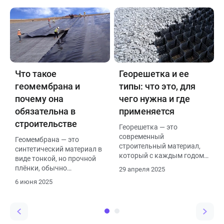
применяются в
водопроницаемостью. Он
строительстве для
устойчив к нагрузкам,
армирования, дренажа,
перепадам температур,
фильтрации, разделения
влаге и агрессивным
грунтов и гидроизоляции.
средам, не подвержен
гниению и разложению
Что такое
Георешетка и ее
геомембрана и
типы: что это, для
почему она
чего нужна и где
обязательна в
применяется
строительстве
Георешетка — это
современный
Геомембрана — это
строительный материал,
синтетический материал в
который с каждым годом
виде тонкой, но прочной
приобретает все большую
плёнки, обычно
29 апреля 2025
популярность в различных
изготовленный из
6 июня 2025
отраслях. Этот
полиэтилена (HDPE,
уникальный продукт
LLDPE), поливинилхлорида
представляет собой
(ПВХ) или других
решетчатую конструкцию,
полимеров. Она
обычно изготовленную из