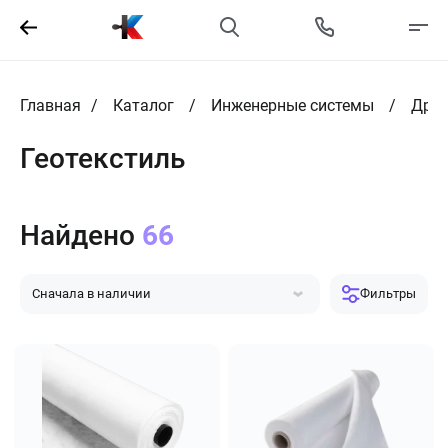
Главная
Каталог
Инженерные системы
Дрен
Геотекстиль
Найдено
66
Сначала в наличии
Фильтры
Сначала популярные
Сначала дешевле
Сначала дороже