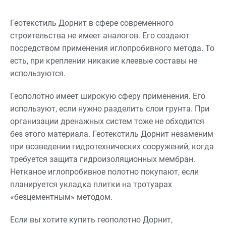
используется для
полиэтилена или
гидроизоляции и защиты
полиуретана, и
строительных
Геотекстиль Дорнит в сфере современного
используется для
конструкций от влаги,
строительства не имеет аналогов. Его создают
укрепления грунта,
агрессивных жидкостей и
стабилизации склонов, а
посредством применения иглопробивного метода. То
газов.
также для улучшения
есть, при креплении никакие клеевые составы не
качества дорожных
используются.
покрытий.
Геополотно имеет широкую сферу применения. Его
используют, если нужно разделить слои грунта. При
организации дренажных систем тоже не обходится
без этого материала. Геотекстиль Дорнит незаменим
при возведении гидротехнических сооружений, когда
требуется защита гидроизоляционных мембран.
Нетканое иглопробивное полотно покупают, если
планируется укладка плитки на тротуарах
«безцементным» методом.
Если вы хотите купить геополотно Дорнит,