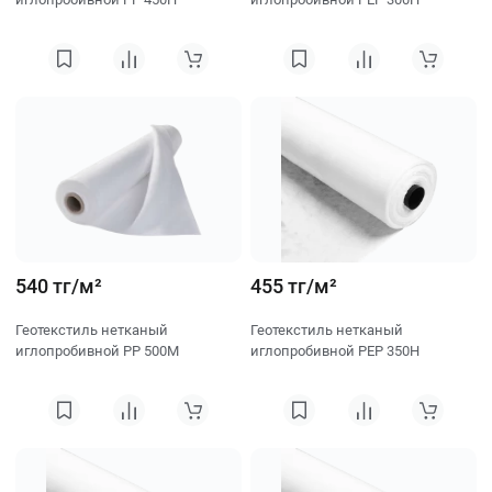
540 тг/м²
455 тг/м²
Геотекстиль нетканый
Геотекстиль нетканый
иглопробивной PP 500M
иглопробивной PEP 350H