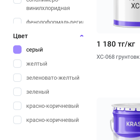
винилхлоридная
фенолоформальдегидная
Цвет
цинковая
1 180 тг/кг
серый
эпоксидная
ХС-068 грунтовк
желтый
cиликоновая
зеленовато-желтый
адгезионная
зеленый
алкиднонефтеполимерная
красно-коричневый
битумная
красно-коричневый
водно-
дисперсионная
серо-фиолетовый