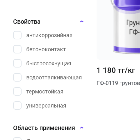
20 кг
20 кг
Свойства
26,6 кг
антикоррозийная
30 кг
бетоноконтакт
быстросохнущая
1 180 тг/кг
водоотталкивающая
ГФ-0119 грунто
термостойкая
универсальная
антисептическая
Область применения
глубокого