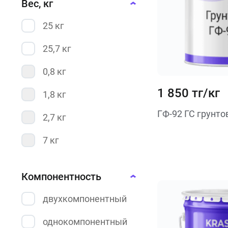
Вес, кг
водоэмульсионная
чёрный
25 кг
поливинилбутиральная
бело-прозрачный
25,7 кг
фосфатирующая
белый
0,8 кг
темно-серый
1 850 тг/кг
1,8 кг
ГФ-92 ГС грунто
2,7 кг
7 кг
10 кг
Компонентность
15 кг
двухкомпонентный
19,2 кг
однокомпонентный