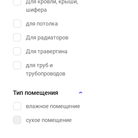
Для кровли, крыши,
проникновения
шифера
укрепляющая
для потолка
укрывающая
Для радиаторов
Для травертина
для труб и
трубопроводов
для эпоксидной
Тип помещения
смолы
влажное помещение
под акриловую
краску
сухое помещение
Под