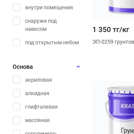
внутри помещения
снаружи под
1 350 тг/кг
навесом
ЭП-0259 грунто
под открытым небом
Основа
акриловая
алкидная
глифталевая
масляная
сополимеро-