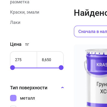
разметка
Найден
Краски, эмали
Лаки
Сначала в на
Огнезащитные
краски
Цена
тг
Термостойкие
краски
Порошковые
краски
Фасадные
краски
Тип поверхности
Резиновые
металл
краски