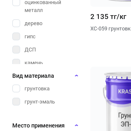
оцинкованный
металл
2 135 тг/кг
дерево
ХС-059 грунтовк
гипс
ДСП
камень
Вид материала
кирпич
грунтовка
штукатурка
грунт-эмаль
бетон
Место применения