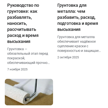
Руководство по
Грунтовка для
грунтовке: как
металла: чем
разбавлять,
разбавить, расход,
наносить,
подготовка и время
рассчитывать
высыхания
расход и время
Грунтовка для металла
высыхания
обеспечивает надёжное
сцепление краски с
Грунтовка —
поверхностью и защищает
обязательный этап перед
от коррозии. Перед
2 октября 2025
покраской,
нанесением металл
обеспечивающий прочное
очищают от ржавчины,
и ровное покрытие. В
старого покрытия и пыли,
7 ноября 2025
статье рассмотрены виды
обезжиривают
грунтовок, особенности их
растворителем.
применения, способы
Разбавляют грунт уайт-
разбавления и нормы
спиритом, сольвентом или
расхода.
ксилолом (в зависимости
от типа), добавляя не
более 5–10 %. Средний
расход составляет 80–120