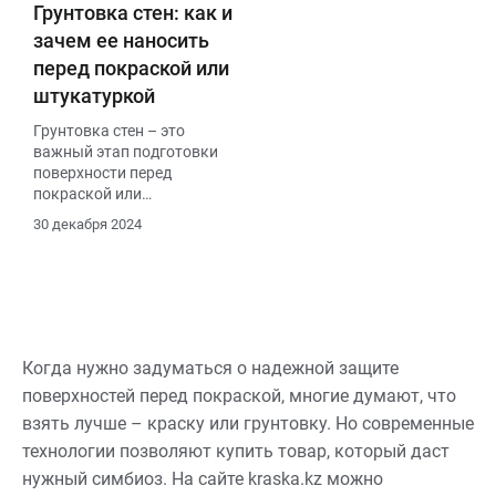
Грунтовка стен: как и
г/м². Время высыхания —
от 4 до 24 часов, в
зачем ее наносить
зависимости от состава и
перед покраской или
условий.
штукатуркой
Грунтовка стен – это
важный этап подготовки
поверхности перед
покраской или
штукатуркой, который
30 декабря 2024
значительно влияет на
качество конечного
результата
Когда нужно задуматься о надежной защите
поверхностей перед покраской, многие думают, что
взять лучше – краску или грунтовку. Но современные
технологии позволяют купить товар, который даст
нужный симбиоз. На сайте kraska.kz можно