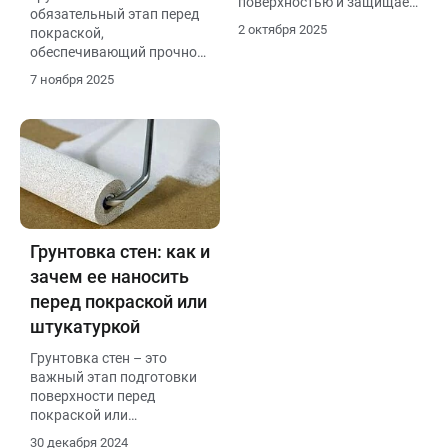
поверхностью и защищает
обязательный этап перед
от коррозии. Перед
2 октября 2025
покраской,
нанесением металл
обеспечивающий прочное
очищают от ржавчины,
и ровное покрытие. В
старого покрытия и пыли,
7 ноября 2025
статье рассмотрены виды
обезжиривают
грунтовок, особенности их
растворителем.
применения, способы
Разбавляют грунт уайт-
разбавления и нормы
спиритом, сольвентом или
расхода.
ксилолом (в зависимости
от типа), добавляя не
более 5–10 %. Средний
расход составляет 80–120
Грунтовка стен: как и
г/м². Время высыхания —
от 4 до 24 часов, в
зачем ее наносить
зависимости от состава и
перед покраской или
условий.
штукатуркой
Грунтовка стен – это
важный этап подготовки
поверхности перед
покраской или
штукатуркой, который
30 декабря 2024