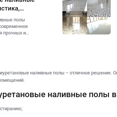
истика,
ивные полы
современное
я прочных и
й в различных
мещений до
тов.
иуретановые наливные полы – отличное решение. Он
помещений.
уретановые наливные полы в
истиранию;