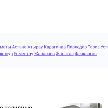
лматы
Астана
Атырау
Караганда
Павлодар
Тараз
Уст
йконур
Ерментау
Жанаозен
Жанатас
Жезказган
е наливные