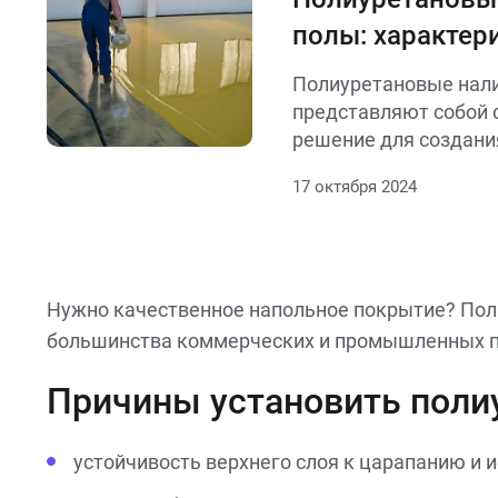
полы: характер
разновидности,
Полиуретановые нал
классификация
представляют собой 
решение для создани
долговечных покрыти
17 октября 2024
сферах, от жилых по
промышленных объек
Нужно качественное напольное покрытие? Пол
большинства коммерческих и промышленных 
Причины установить поли
устойчивость верхнего слоя к царапанию и 