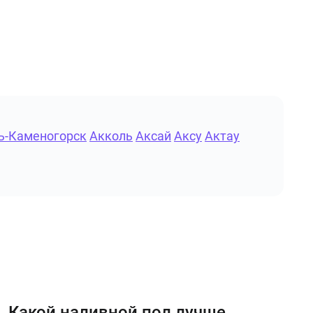
ь-Каменогорск
Акколь
Аксай
Аксу
Актау
Какой наливной пол лучше