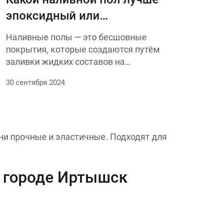
эпоксидный или
полиуретановый
Наливные полы — это бесшовные
покрытия, которые создаются путём
заливки жидких составов на
подготовленную поверхность. Это
30 сентября 2024
современное и популярное решение для
создания прочных и долговечных
покрытий как в промышленных, так и в
жилых помещениях
и прочные и эластичные. Подходят для
 городе Иртышск