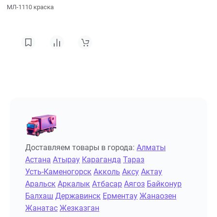
МЛ-1110 краска
Доставляем товары в города:
Алматы
Астана
Атырау
Караганда
Тараз
Усть-Каменогорск
Акколь
Аксу
Актау
Аральск
Аркалык
Атбасар
Аягоз
Байконур
Балхаш
Державинск
Ерментау
Жанаозен
Жанатас
Жезказган