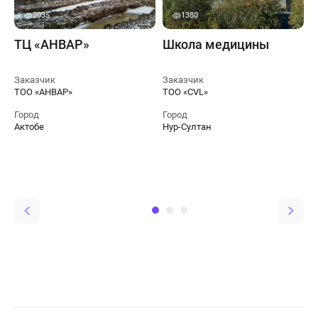
2035
1380
ТЦ «АНВАР»
Школа медицины
Заказчик
Заказчик
ТОО «АНВАР»
ТОО «CVL»
З
Т
Город
Город
Актобе
Нур-Султан
Г
Н