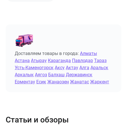
Доставляем товары в города:
Алматы
Астана
Атырау
Караганда
Павлодар
Тараз
Усть-Каменогорск
Аксу
Актау
Алга
Аральск
Аркалык
Аягоз
Балхаш
Державинск
Ерментау
Есик
Жанаозен
Жанатас
Жаркент
Статьи и обзоры