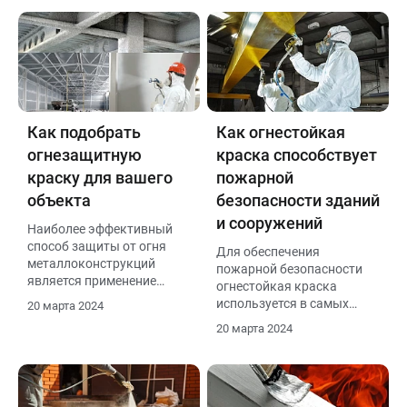
Как подобрать
Как огнестойкая
огнезащитную
краска способствует
краску для вашего
пожарной
объекта
безопасности зданий
и сооружений
Наиболее эффективный
способ защиты от огня
Для обеспечения
металлоконструкций
пожарной безопасности
является применение
огнестойкая краска
специальной
используется в самых
20 марта 2024
огнезащитной краски.
разных отраслях
20 марта 2024
промышленности и
строительства