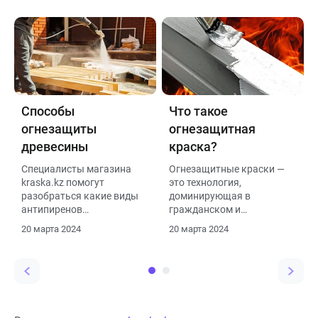
строительства
Способы
Что такое
огнезащиты
огнезащитная
древесины
краска?
Специалисты магазина
Огнезащитные краски —
kraska.kz помогут
это технология,
разобраться какие виды
доминирующая в
антипиренов
гражданском и
используются для
промышленном
20 марта 2024
20 марта 2024
эффективной защиты
строительстве.
древесины.