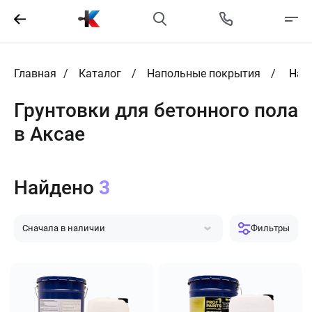
Главная
Каталог
Напольные покрытия
Нал
Грунтовки для бетонного пола
в Аксае
Найдено
3
Сначала в наличии
Фильтры
Сначала популярные
Сначала дешевле
Сначала дороже