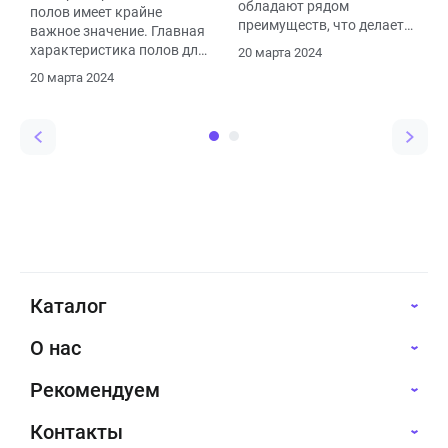
обладают рядом
полов имеет крайне
преимуществ, что делает
важное значение. Главная
их оптимальным выбором
характеристика полов для
20 марта 2024
для помещений.
химической
20 марта 2024
промышленности –
стойкость к агрессивным
химикатам.
Каталог
О нас
Рекомендуем
Контакты