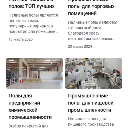
полов: ТОП лучших
полы для торговых
помещений
Наливные полы являются
одним из самых
Наливные полы являются
популярных вариантов
лучшим выбором
покрытия для помещений
благодаря сразу
благодаря своей
нескольким ключевым
13 марта 2025
долговечности,
преимуществам и
20 марта 2024
эстетичности и простоте
особенностям.
ухода. В этом обзоре мы
рассмотрим топ-5 лучших
материалов и технологий
наливных полов, которые
обеспечат вам идеальный
результат.
Полы для
Промышленные
предприятий
полы для пищевой
химической
промышленности
промышленности
Наливные полы для
пищевого производства
Выбор покрытий для