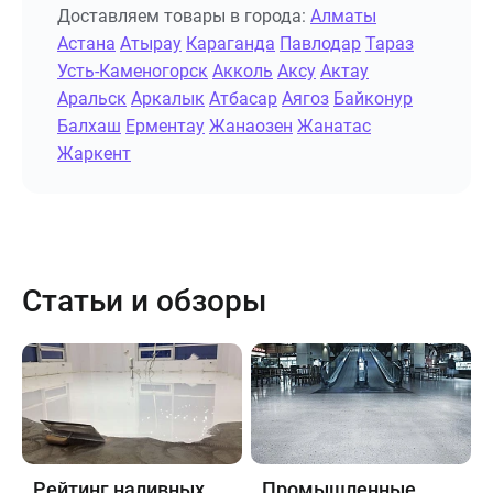
Доставляем товары в города:
Алматы
Астана
Атырау
Караганда
Павлодар
Тараз
Усть-Каменогорск
Акколь
Аксу
Актау
Аральск
Аркалык
Атбасар
Аягоз
Байконур
Балхаш
Ерментау
Жанаозен
Жанатас
Жаркент
Статьи и обзоры
Рейтинг наливных
Промышленные