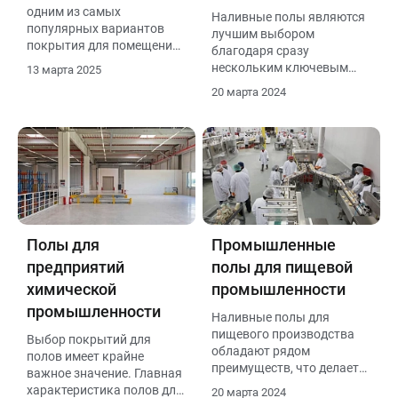
одним из самых
Наливные полы являются
популярных вариантов
лучшим выбором
покрытия для помещений
благодаря сразу
благодаря своей
нескольким ключевым
13 марта 2025
долговечности,
преимуществам и
20 марта 2024
эстетичности и простоте
особенностям.
ухода. В этом обзоре мы
рассмотрим топ-5 лучших
материалов и технологий
наливных полов, которые
обеспечат вам идеальный
результат.
Полы для
Промышленные
предприятий
полы для пищевой
химической
промышленности
промышленности
Наливные полы для
пищевого производства
Выбор покрытий для
обладают рядом
полов имеет крайне
преимуществ, что делает
важное значение. Главная
их оптимальным выбором
характеристика полов для
20 марта 2024