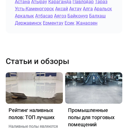
Астана
Атырау
Караганда
Павлодар
Тараз
Усть-Каменогорск
Аксай
Актау
Алга
Аральск
Аркалык
Атбасар
Аягоз
Байконур
Балхаш
Державинск
Ерментау
Есик
Жанаозен
Статьи и обзоры
Рейтинг наливных
Промышленные
полов: ТОП лучших
полы для торговых
помещений
Наливные полы являются