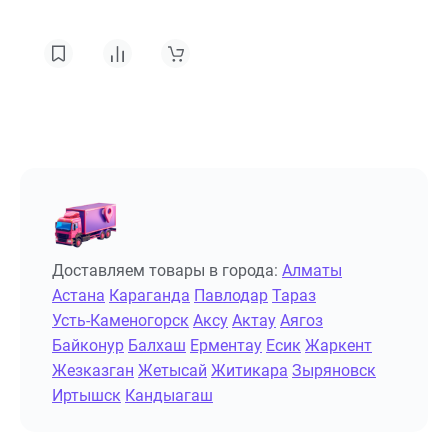
Доставляем товары в города:
Алматы
Астана
Караганда
Павлодар
Тараз
Усть-Каменогорск
Аксу
Актау
Аягоз
Байконур
Балхаш
Ерментау
Есик
Жаркент
Жезказган
Жетысай
Житикара
Зыряновск
Иртышск
Кандыагаш