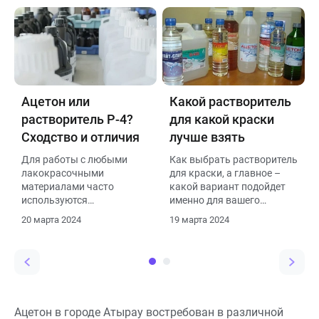
формул для конкретных
задач позволяет
сократить временные
затраты на очистку и
подготовку поверхностей.
Это особенно актуально в
условиях строгих
временных рамок, когда
Ацетон или
Какой растворитель
каждая минута на счету.
растворитель Р-4?
для какой краски
Наличие качественного
растворителя в арсенале
Сходство и отличия
лучше взять
может стать залогом
Для работы с любыми
Как выбрать растворитель
успеха для
лакокрасочными
для краски, а главное –
профессионалов в
материалами часто
какой вариант подойдет
строительной сфере.
используются
именно для вашего
специальные составы,
случая?
20 марта 2024
19 марта 2024
которые упрощают
нанесение их на
поверхность, а также
применяются для очистки
рук, например, от краски.
Эти составы известны как
растворители и до
Ацетон в городе Атырау востребован в различной