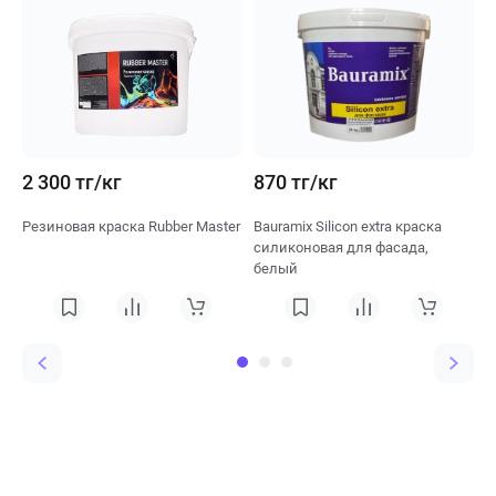
2 300 тг/кг
870 тг/кг
4
Резиновая краска Rubber Master
Bauramix Silicon extra краска
T
силиконовая для фасада,
ф
белый