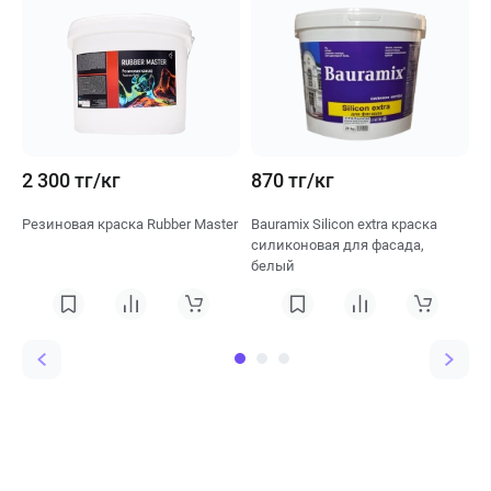
2 300 тг/кг
870 тг/кг
7
Резиновая краска Rubber Master
Bauramix Silicon extra краска
B
силиконовая для фасада,
с
белый
б