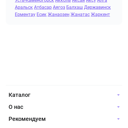
Усть-Каменогорск
Акколь
Аксай
Аксу
Алга
Аральск
Атбасар
Аягоз
Балхаш
Державинск
Ерментау
Есик
Жанаозен
Жанатас
Жаркент
Каталог
О нас
Рекомендуем