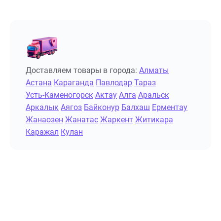
Доставляем товары в города:
Алматы
Астана
Караганда
Павлодар
Тараз
Усть-Каменогорск
Актау
Алга
Аральск
Аркалык
Аягоз
Байконур
Балхаш
Ерментау
Жанаозен
Жанатас
Жаркент
Житикара
Каражал
Кулан