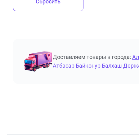
Сбросить
Доставляем товары в города:
А
Атбасар
Байконур
Балхаш
Держ