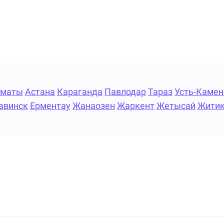
лматы
Астана
Караганда
Павлодар
Тараз
Усть-Камен
авинск
Ерментау
Жанаозен
Жаркент
Жетысай
Жити