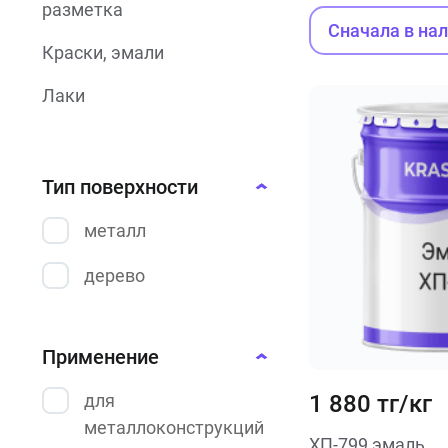
разметка
Сначала в на
Краски, эмали
Лаки
Огнезащитные
краски
Тип поверхности
Термостойкие
краски
металл
Порошковые
дерево
краски
Фасадные
Применение
краски
для
1 880 тг/кг
Резиновые
краски
металлоконструкций
ХП-799 эмаль