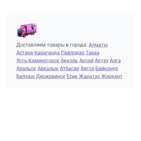
Доставляем товары в города:
Алматы
Астана
Караганда
Павлодар
Тараз
Усть-Каменогорск
Акколь
Аксай
Актау
Алга
Аральск
Аркалык
Атбасар
Аягоз
Байконур
Балхаш
Державинск
Есик
Жанатас
Жаркент